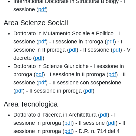
International Doctorate in Structural Biology - I
sessione (
pdf
)
Area Scienze Sociali
Dottorato in Mutamento Sociale e Politico - I
sessione (
pdf
) - I sessione in proroga (
pdf
)
-
I
sessione in II proroga (
pdf
) - II sessione (
pdf
) - V
decreto (
pdf
)
Dottorato in Scienze Giuridiche - I sessione in
proroga (
pdf
) - I sessione in II proroga (
pdf
) - II
sessione (
pdf
) - II sessione con sospensione
(
pdf
) - II sessione in proroga (
pdf
)
Area Tecnologica
Dottorato di Ricerca in Architettura (
pdf
) - I
sessione in proroga (
pdf
) - II sessione (
pdf
) - II
sessione in proroga (
pdf
) - D.R. n. 714 del 4