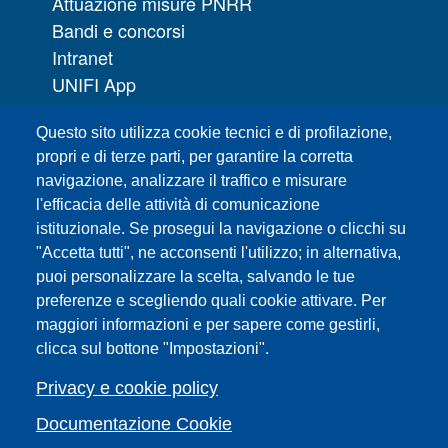
Attuazione misure PNRR
Bandi e concorsi
Intranet
UNIFI App
Servizi informatici
Questo sito utilizza cookie tecnici e di profilazione,
URP | Ufficio Relazioni con il Pubblico
propri e di terze parti, per garantire la corretta
navigazione, analizzare il traffico e misurare
Sedi
l'efficacia delle attività di comunicazione
Mappa del sito
istituzionale. Se prosegui la navigazione o clicchi su
Webmaster e redazione web
"Accetta tutti", ne acconsenti l'utilizzo; in alternativa,
Elenco dei siti tematici
puoi personalizzare la scelta, salvando le tue
preferenze e scegliendo quali cookie attivare. Per
Accessibilità
maggiori informazioni e per sapere come gestirli,
Feed RSS
clicca sul bottone "Impostazioni".
Note legali del sito
Privacy policy
Privacy e cookie policy
Cambia idea sui cookie
Documentazione Cookie