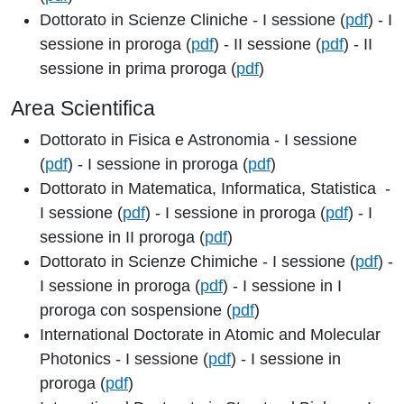
Dottorato in Scienze Cliniche - I sessione (
pdf
) - I
sessione in proroga (
pdf
) - II sessione (
pdf
) - II
sessione in prima proroga (
pdf
)
Area Scientifica
Dottorato in Fisica e Astronomia - I sessione
(
pdf
) - I sessione in proroga (
pdf
)
Dottorato in Matematica, Informatica, Statistica -
I sessione (
pdf
) - I sessione in proroga (
pdf
) - I
sessione in II proroga (
pdf
)
Dottorato in Scienze Chimiche - I sessione (
pdf
) -
I sessione in proroga (
pdf
) - I sessione in I
proroga con sospensione (
pdf
)
International Doctorate in Atomic and Molecular
Photonics - I sessione (
pdf
) - I sessione in
proroga (
pdf
)