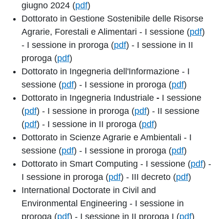
giugno 2024 (
pdf
)
Dottorato in Gestione Sostenibile delle Risorse
Agrarie, Forestali e Alimentari - I sessione (
pdf
)
- I sessione in proroga (
pdf
) - I sessione in II
proroga (
pdf
)
Dottorato in Ingegneria dell'Informazione - I
sessione (
pdf
) - I sessione in proroga (
pdf
)
Dottorato in Ingegneria Industriale
-
I sessione
(
pdf
) - I sessione in proroga (
pdf
) - II sessione
(
pdf
) - I sessione in II proroga (
pdf
)
Dottorato in Scienze Agrarie e Ambientali - I
sessione (
pdf
) - I sessione in proroga (
pdf
)
Dottorato in Smart Computing - I sessione (
pdf
) -
I sessione in proroga (
pdf
) - III decreto (
pdf
)
International Doctorate in Civil and
Environmental Engineering - I sessione in
proroga (
pdf
) - I sessione in II proroga I (
pdf
)