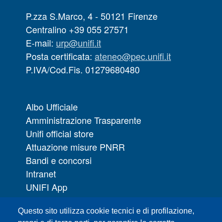
P.zza S.Marco, 4 - 50121 Firenze
Centralino +39 055 27571
E-mail:
urp@unifi.it
Posta certificata:
ateneo@pec.unifi.it
P.IVA/Cod.Fis. 01279680480
Albo Ufficiale
Amministrazione Trasparente
Unifi official store
Attuazione misure PNRR
Bandi e concorsi
Intranet
UNIFI App
Servizi informatici
Questo sito utilizza cookie tecnici e di profilazione,
URP | Ufficio Relazioni con il Pubblico