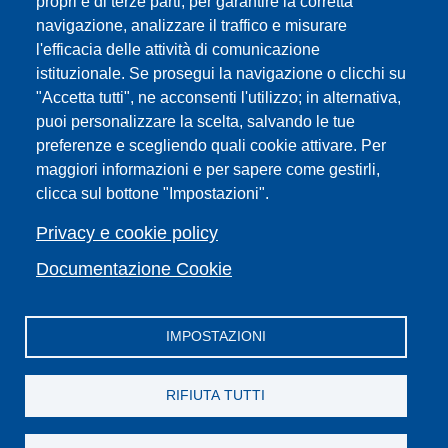
propri e di terze parti, per garantire la corretta
navigazione, analizzare il traffico e misurare
Sedi
l'efficacia delle attività di comunicazione
Mappa del sito
istituzionale. Se prosegui la navigazione o clicchi su
Webmaster e redazione web
"Accetta tutti", ne acconsenti l'utilizzo; in alternativa,
Elenco dei siti tematici
puoi personalizzare la scelta, salvando le tue
preferenze e scegliendo quali cookie attivare. Per
Accessibilità
maggiori informazioni e per sapere come gestirli,
Feed RSS
clicca sul bottone "Impostazioni".
Note legali del sito
Privacy policy
Privacy e cookie policy
Cambia idea sui cookie
Documentazione Cookie
IMPOSTAZIONI
Facebook
X
YouTube
Spotify
Instagram
LinkedIn
Telegram
Flickr
RIFIUTA TUTTI