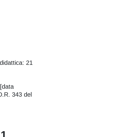
idattica: 21
 [data
 D.R. 343 del
 1