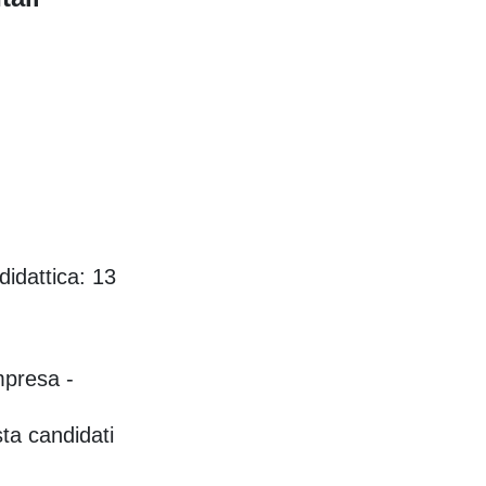
idattica: 13
mpresa -
sta candidati