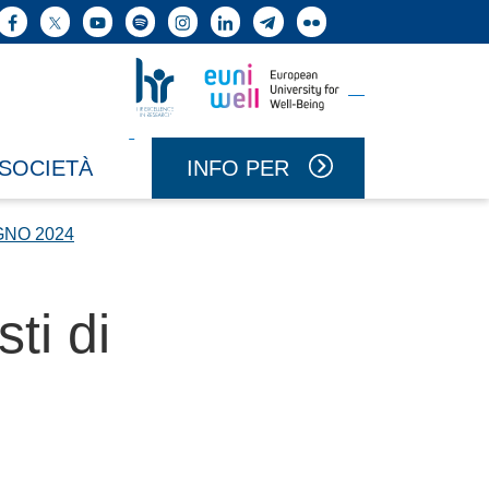
ne cerca
Facebook
X
YouTube
Spotify
Instagram
LinkedIn
Telegram
Flickr
Vai a Uniwell
Vai a HR Excellence in Research
INFO PER
 SOCIETÀ
GNO 2024
ti di