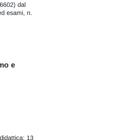
 6602) dal
ed esami, n.
imo e
idattica: 13