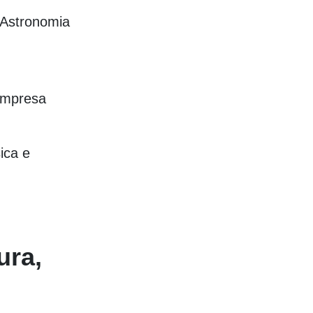
e Astronomia
 compresa
ica e
ura,