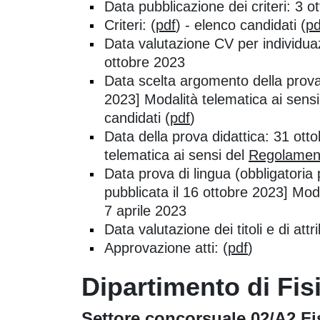
Data pubblicazione dei criteri: 3 
Criteri: (
pdf
) - elenco candidati (
pd
Data valutazione CV per individua
ottobre 2023
Data scelta argomento della prova 
2023] Modalità telematica ai sens
candidati (
pdf
)
Data della prova didattica: 31 ott
telematica ai sensi del
Regolamen
Data prova di lingua (obbligatoria 
pubblicata il 16 ottobre 2023] Mod
7 aprile 2023
Data valutazione dei titoli e di a
Approvazione atti: (
pdf
)
Dipartimento di Fis
Settore concorsuale 02/A2 Fi