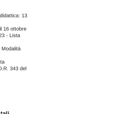
idattica: 13
l 16 ottobre
23 - Lista
] Modalità
ata
 D.R. 343 del
tali