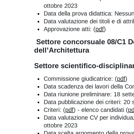
ottobre 2023
Data della prova didattica: Nessu
Data valutazione dei titoli e di at
Approvazione atti: (
pdf
)
Settore concorsuale 08/C1 D
dell’Architettura
Settore scientifico-disciplin
Commissione giudicatrice: (
pdf
)
Data scadenza dei lavori della C
Data riunione preliminare: 18 set
Data pubblicazione dei criteri: 20
Criteri: (
pdf
) - elenco candidati (
pd
Data valutazione CV per individua
ottobre 2023
Data scelta argomento della prova 