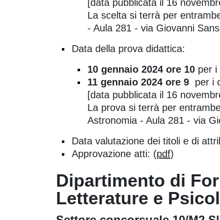
[data pubblicata il 16 novemb
La scelta si terrà per entrambe
- Aula 281 - via Giovanni Sans
Data della prova didattica:
10 gennaio 2024 ore 10
per i
11 gennaio 2024 ore 9
per i c
[data pubblicata il 16 novemb
La prova si terrà per entrambe 
Astronomia - Aula 281 - via G
Data valutazione dei titoli e di at
Approvazione atti: (
pdf
)
Dipartimento di For
Letterature e Psico
Settore concorsuale 10/M2 Sl