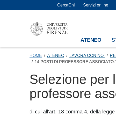
Salta al contenuto principale
CercaChi
Servizi online
ATENEO
S
HOME
ATENEO
LAVORA CON NOI
RE
14 POSTI DI PROFESSORE ASSOCIATO-
Selezione per l
professore ass
Contenuto
di cui all’art. 18 comma 4, della legg