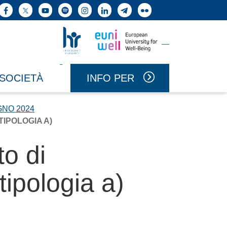
ne cerca
Facebook
X
YouTube
Spotify
Instagram
LinkedIn
Telegram
Flickr
Vai a Uniwell
Vai a HR Excellence in Research
INFO PER
 SOCIETÀ
GNO 2024
TIPOLOGIA A)
to di
tipologia a)