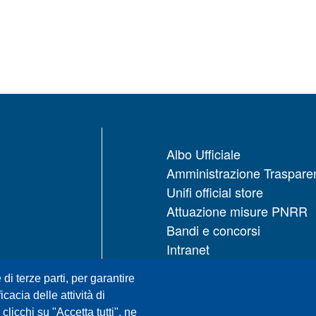
Albo Ufficiale
Amministrazione Traspare
Unifi official store
Attuazione misure PNRR
Bandi e concorsi
Intranet
UNIFI App
 di terze parti, per garantire
Servizi informatici
icacia delle attività di
URP | Ufficio Relazioni con
licchi su "Accetta tutti", ne