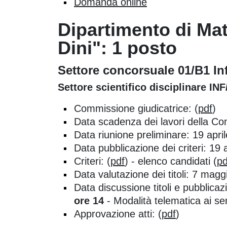
Domanda online
Dipartimento di Mat
Dini": 1 posto
Settore concorsuale 01/B1 I
Settore scientifico disciplinare I
Commissione giudicatrice: (
pdf
)
Data scadenza dei lavori della C
Data riunione preliminare: 19 apri
Data pubblicazione dei criteri: 19 
Criteri: (
pdf
) - elenco candidati (
pd
Data valutazione dei titoli: 7 mag
Data discussione titoli e pubblica
ore 14
- Modalità telematica ai se
Approvazione atti: (
pdf
)