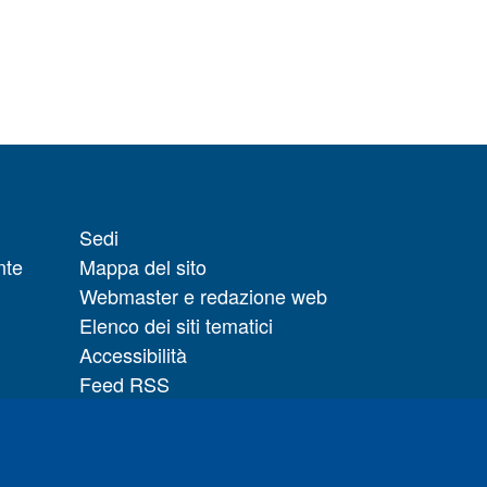
Sedi
nte
Mappa del sito
Webmaster e redazione web
Elenco dei siti tematici
Accessibilità
Feed RSS
Note legali del sito
Privacy policy
 il
Cambia idea sui cookie