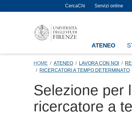
Salta al contenuto principale
CercaChi
Servizi online
ATENEO
S
HOME
ATENEO
LAVORA CON NOI
RE
RICERCATORI A TEMPO DETERMINATO
Selezione per l
ricercatore a t
Contenuto