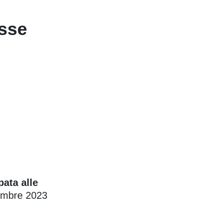
isse
pata alle
cembre 2023