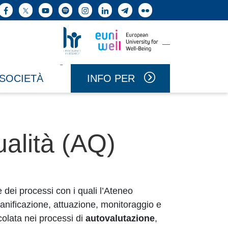
ne cerca
Facebook
X
YouTube
Spotify
Instagram
LinkedIn
Telegram
Flickr
Vai a Uniwell
Vai a HR Excellence in Research
INFO PER
 SOCIETÀ
ualità (AQ)
 dei processi con i quali l’Ateneo
 pianificazione, attuazione, monitoraggio e
colata nei processi di
autovalutazione
,