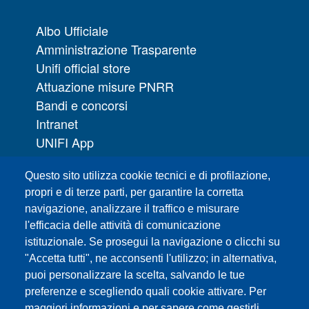
Albo Ufficiale
Amministrazione Trasparente
Unifi official store
Attuazione misure PNRR
Bandi e concorsi
Intranet
UNIFI App
Servizi informatici
Questo sito utilizza cookie tecnici e di profilazione,
URP | Ufficio Relazioni con il Pubblico
propri e di terze parti, per garantire la corretta
navigazione, analizzare il traffico e misurare
Sedi
l'efficacia delle attività di comunicazione
Mappa del sito
istituzionale. Se prosegui la navigazione o clicchi su
Webmaster e redazione web
"Accetta tutti", ne acconsenti l'utilizzo; in alternativa,
Elenco dei siti tematici
puoi personalizzare la scelta, salvando le tue
preferenze e scegliendo quali cookie attivare. Per
Accessibilità
maggiori informazioni e per sapere come gestirli,