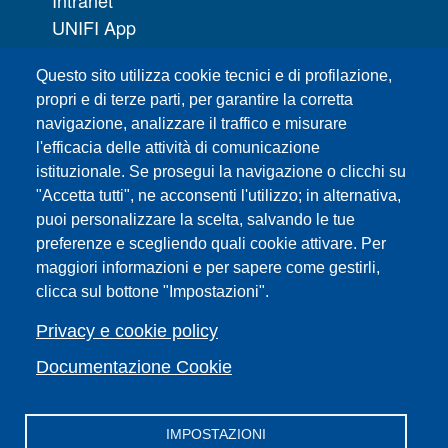
Intranet
UNIFI App
Servizi informatici
Questo sito utilizza cookie tecnici e di profilazione,
URP | Ufficio Relazioni con il Pubblico
propri e di terze parti, per garantire la corretta
navigazione, analizzare il traffico e misurare
Sedi
l'efficacia delle attività di comunicazione
Mappa del sito
istituzionale. Se prosegui la navigazione o clicchi su
Webmaster e redazione web
"Accetta tutti", ne acconsenti l'utilizzo; in alternativa,
Elenco dei siti tematici
puoi personalizzare la scelta, salvando le tue
preferenze e scegliendo quali cookie attivare. Per
Accessibilità
maggiori informazioni e per sapere come gestirli,
Feed RSS
clicca sul bottone "Impostazioni".
Note legali del sito
Privacy policy
Privacy e cookie policy
Cambia idea sui cookie
Documentazione Cookie
IMPOSTAZIONI