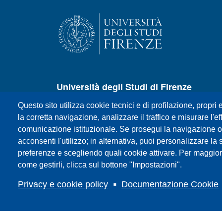
Università degli Studi di Firenze
Questo sito utilizza cookie tecnici e di profilazione, propri e
P.zza S.Marco, 4 - 50121 Firenze
la corretta navigazione, analizzare il traffico e misurare l'eff
Centralino +39 055 27571
comunicazione istituzionale. Se prosegui la navigazione o c
E-mail:
urp@unifi.it
acconsenti l'utilizzo; in alternativa, puoi personalizzare la 
Posta certificata:
ateneo@pec.unifi.it
preferenze e scegliendo quali cookie attivare. Per maggior
P.IVA/Cod.Fis. 01279680480
come gestirli, clicca sul bottone "Impostazioni".
Privacy e cookie policy
Documentazione Cookie