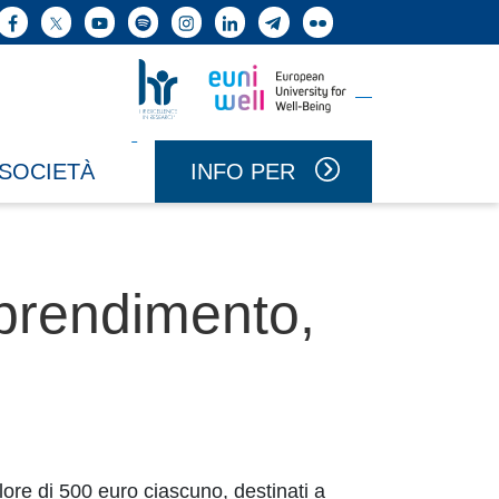
ne cerca
Facebook
X
YouTube
Spotify
Instagram
LinkedIn
Telegram
Flickr
Vai a Uniwell
Vai a HR Excellence in Research
INFO PER
 SOCIETÀ
apprendimento,
lore di 500 euro ciascuno, destinati a