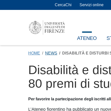
Salta al contenuto principale
CercaChi
Servizi online
ATENEO
S
HOME
NEWS
DISABILITÀ E DISTURBI
Disabilità e di
80 premi di stu
Per favorire la partecipazione degli iscritti a
L’Ateneo fiorentino ha pubblicato un nuo