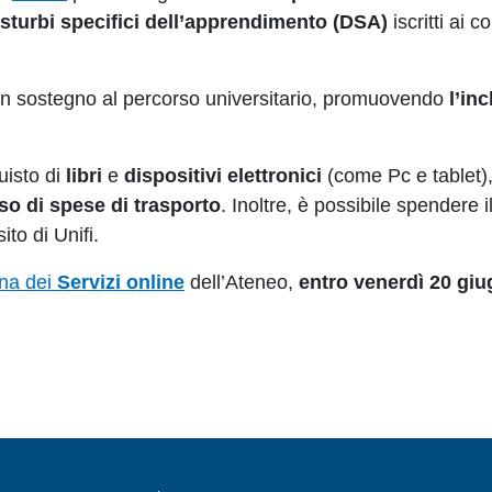
isturbi specifici dell’apprendimento (
DSA
)
iscritti ai 
re un sostegno al percorso universitario, promuovendo
l’in
uisto di
libri
e
dispositivi elettronici
(come Pc e tablet),
so di spese di trasporto
. Inoltre, è possibile spendere 
to di Unifi.
ina dei
Servizi online
dell’Ateneo,
entro venerdì 20 gi