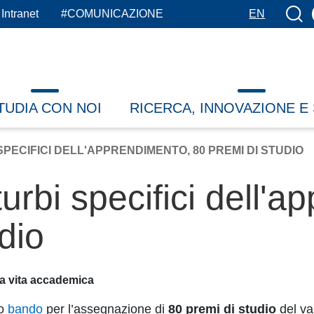
Botto
Intranet
#COMUNICAZIONE
EN
TUDIA CON NOI
RICERCA, INNOVAZIONE E
 SPECIFICI DELL'APPRENDIMENTO, 80 PREMI DI STUDIO
sturbi specifici dell'
dio
lla vita accademica
vo
bando
per l’assegnazione di
80 premi di studio
del va