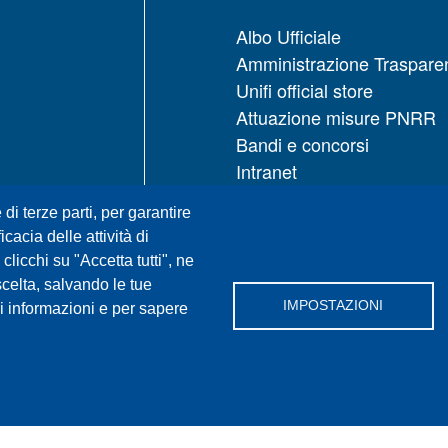
Albo Ufficiale
Amministrazione Traspare
Unifi official store
Attuazione misure PNRR
Bandi e concorsi
Intranet
UNIFI App
 di terze parti, per garantire
Servizi informatici
icacia delle attività di
URP | Ufficio Relazioni con
licchi su "Accetta tutti", ne
Pubblico
scelta, salvando le tue
IMPOSTAZIONI
i informazioni e per sapere
Facebook
X
YouTube
Sp