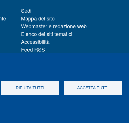
Sedi
nte
Mappa del sito
Webmaster e redazione web
Elenco dei siti tematici
Accessibilità
Feed RSS
Note legali del sito
Privacy policy
 il
Cambia idea sui cookie
RIFIUTA TUTTI
ACCETTA TUTTI
otify
Instagram
LinkedIn
Telegram
Flickr