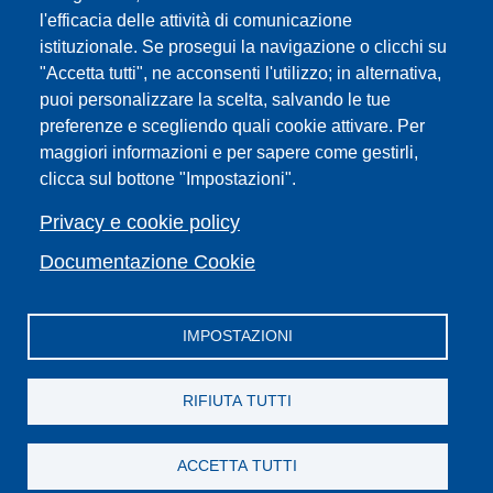
Sedi
l'efficacia delle attività di comunicazione
Mappa del sito
istituzionale. Se prosegui la navigazione o clicchi su
Webmaster e redazione web
"Accetta tutti", ne acconsenti l'utilizzo; in alternativa,
Elenco dei siti tematici
puoi personalizzare la scelta, salvando le tue
preferenze e scegliendo quali cookie attivare. Per
Accessibilità
maggiori informazioni e per sapere come gestirli,
Feed RSS
clicca sul bottone "Impostazioni".
Note legali del sito
Privacy policy
Privacy e cookie policy
Cambia idea sui cookie
Documentazione Cookie
IMPOSTAZIONI
Facebook
X
YouTube
Spotify
Instagram
LinkedIn
Telegram
Flickr
RIFIUTA TUTTI
ACCETTA TUTTI