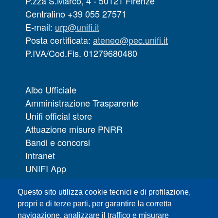
P.zza S.Marco, 4 - 50121 Firenze
Centralino +39 055 27571
E-mail:
urp@unifi.it
Posta certificata:
ateneo@pec.unifi.it
P.IVA/Cod.Fis. 01279680480
Albo Ufficiale
Amministrazione Trasparente
Unifi official store
Attuazione misure PNRR
Bandi e concorsi
Intranet
UNIFI App
Servizi informatici
Questo sito utilizza cookie tecnici e di profilazione,
URP | Ufficio Relazioni con il Pubblico
propri e di terze parti, per garantire la corretta
navigazione, analizzare il traffico e misurare