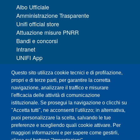
Albo Ufficiale
Amministrazione Trasparente
Unifi official store
Attuazione misure PNRR
Bandi e concorsi
Intranet
UNIFI App
Servizi informatici
Questo sito utilizza cookie tecnici e di profilazione,
URP | Ufficio Relazioni con il Pubblico
propri e di terze parti, per garantire la corretta
navigazione, analizzare il traffico e misurare
Sedi
l'efficacia delle attività di comunicazione
Mappa del sito
istituzionale. Se prosegui la navigazione o clicchi su
Webmaster e redazione web
"Accetta tutti", ne acconsenti l'utilizzo; in alternativa,
Elenco dei siti tematici
puoi personalizzare la scelta, salvando le tue
preferenze e scegliendo quali cookie attivare. Per
Accessibilità
maggiori informazioni e per sapere come gestirli,
Feed RSS