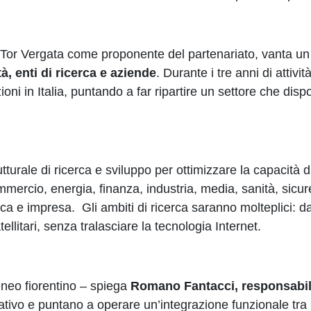
or Vergata come proponente del partenariato, vanta un
à, enti di ricerca e aziende
. Durante i tre anni di attivit
oni in Italia, puntando a far ripartire un settore che dis
utturale di ricerca e sviluppo per ottimizzare la capacità d
ommercio, energia, finanza, industria, media, sanità, sicu
ica e impresa. Gli ambiti di ricerca saranno molteplici: dal
tellitari, senza tralasciare la tecnologia Internet.
Ateneo fiorentino – spiega
Romano Fantacci, responsabile 
vativo e puntano a operare un’integrazione funzionale tr