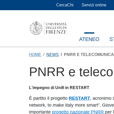
Salta al contenuto principale
CercaChi
Servizi online
ATENEO
S
HOME
NEWS
PNRR E TELECOMUNICA
PNRR e telecom
L'impegno di Unifi in RESTART
È partito il progetto
RESTART
, acronimo 
network, to make Italy more smart”. Giovedì
importante
progetto nazionale PNRR
per 