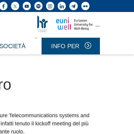
ne cerca
Facebook
X
YouTube
Spotify
Instagram
LinkedIn
Telegram
Flickr
Vai a Uniwell
Vai a HR Excellence in Research
INFO PER
 SOCIETÀ
ro
uture Telecommunications systems and
fatti tenuto il kickoff meeting del più
ante ruolo.