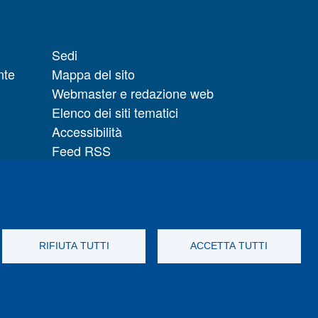
Sedi
nte
Mappa del sito
Webmaster e redazione web
Elenco dei siti tematici
Accessibilità
Feed RSS
Note legali del sito
Privacy policy
 il
Cambia idea sui cookie
RIFIUTA TUTTI
ACCETTA TUTTI
otify
Instagram
LinkedIn
Telegram
Flickr