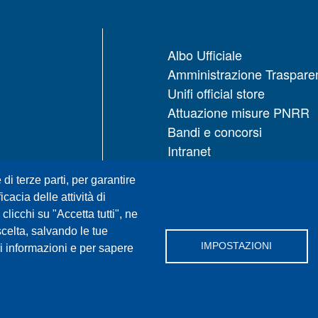
Albo Ufficiale
Amministrazione Traspare
Unifi official store
Attuazione misure PNRR
Bandi e concorsi
Intranet
UNIFI App
 di terze parti, per garantire
Servizi informatici
icacia delle attività di
URP | Ufficio Relazioni con
licchi su "Accetta tutti", ne
Pubblico
scelta, salvando le tue
IMPOSTAZIONI
i informazioni e per sapere
Facebook
X
YouTube
Sp