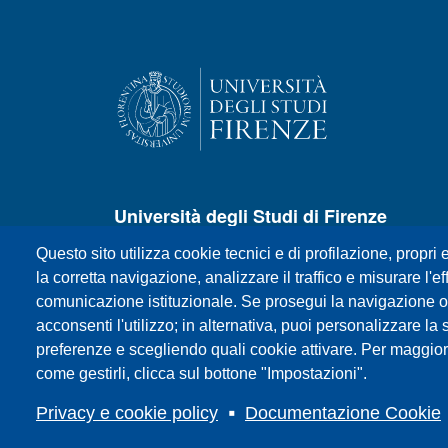
Università degli Studi di Firenze
Questo sito utilizza cookie tecnici e di profilazione, propri e
P.zza S.Marco, 4 - 50121 Firenze
la corretta navigazione, analizzare il traffico e misurare l'eff
Centralino +39 055 27571
comunicazione istituzionale. Se prosegui la navigazione o c
E-mail:
urp@unifi.it
acconsenti l'utilizzo; in alternativa, puoi personalizzare la 
Posta certificata:
ateneo@pec.unifi.it
preferenze e scegliendo quali cookie attivare. Per maggior
P.IVA/Cod.Fis. 01279680480
come gestirli, clicca sul bottone "Impostazioni".
Privacy e cookie policy
Documentazione Cookie