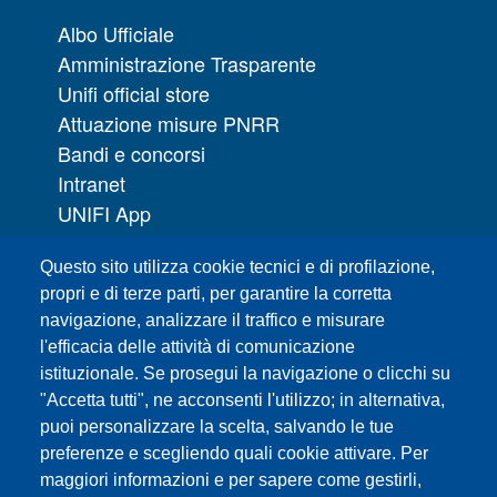
Albo Ufficiale
Amministrazione Trasparente
Unifi official store
Attuazione misure PNRR
Bandi e concorsi
Intranet
UNIFI App
Servizi informatici
Questo sito utilizza cookie tecnici e di profilazione,
URP | Ufficio Relazioni con il Pubblico
propri e di terze parti, per garantire la corretta
navigazione, analizzare il traffico e misurare
Sedi
l'efficacia delle attività di comunicazione
Mappa del sito
istituzionale. Se prosegui la navigazione o clicchi su
Webmaster e redazione web
"Accetta tutti", ne acconsenti l'utilizzo; in alternativa,
Elenco dei siti tematici
puoi personalizzare la scelta, salvando le tue
preferenze e scegliendo quali cookie attivare. Per
Accessibilità
maggiori informazioni e per sapere come gestirli,
Feed RSS