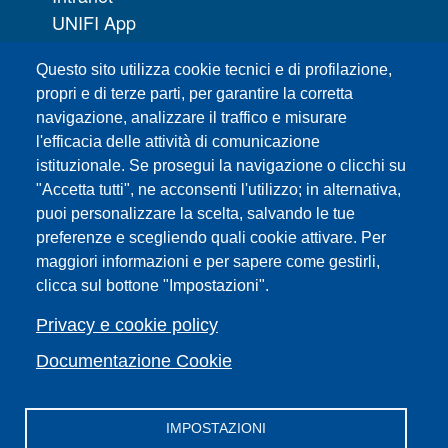
UNIFI App
Servizi informatici
Questo sito utilizza cookie tecnici e di profilazione,
URP | Ufficio Relazioni con il Pubblico
propri e di terze parti, per garantire la corretta
navigazione, analizzare il traffico e misurare
Sedi
l'efficacia delle attività di comunicazione
Mappa del sito
istituzionale. Se prosegui la navigazione o clicchi su
Webmaster e redazione web
"Accetta tutti", ne acconsenti l'utilizzo; in alternativa,
Elenco dei siti tematici
puoi personalizzare la scelta, salvando le tue
preferenze e scegliendo quali cookie attivare. Per
Accessibilità
maggiori informazioni e per sapere come gestirli,
Feed RSS
clicca sul bottone "Impostazioni".
Note legali del sito
Privacy policy
Privacy e cookie policy
Cambia idea sui cookie
Documentazione Cookie
IMPOSTAZIONI