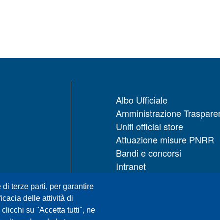
Albo Ufficiale
Amministrazione Traspare
Unifi official store
Attuazione misure PNRR
Bandi e concorsi
Intranet
UNIFI App
 di terze parti, per garantire
Servizi informatici
icacia delle attività di
URP | Ufficio Relazioni con
licchi su "Accetta tutti", ne
Pubblico