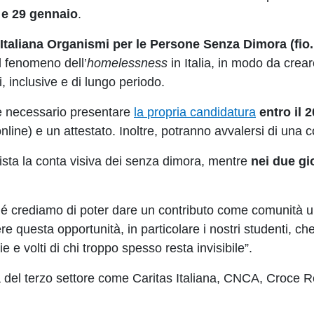
 e 29 gennaio
.
Italiana Organismi per le Persone Senza Dimora (fio
ul fenomeno dell’
homelessness
in Italia, in modo da crear
, inclusive e di lungo periodo.
è necessario presentare
la
propria candidatura
entro il 
nline) e un attestato. Inoltre, potranno avvalersi di una 
ista la conta visiva dei senza dimora, mentre
nei due gi
é crediamo di poter dare un contributo come comunità univ
iere questa opportunità, in particolare i nostri studenti,
 e volti di chi troppo spesso resta invisibile”.
ltà del terzo settore come Caritas Italiana, CNCA, Croce 