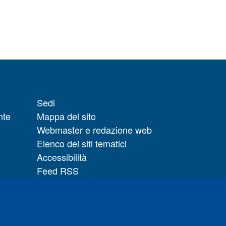
Sedi
nte
Mappa del sito
Webmaster e redazione web
Elenco dei siti tematici
Accessibilità
Feed RSS
Note legali del sito
Privacy policy
 il
Cambia idea sui cookie