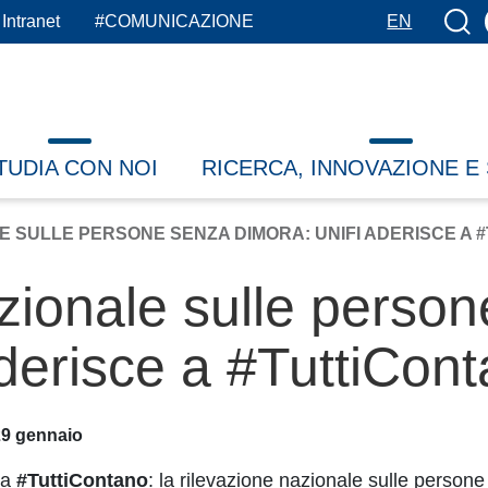
Botto
Intranet
#COMUNICAZIONE
EN
TUDIA CON NOI
RICERCA, INNOVAZIONE E
E SULLE PERSONE SENZA DIMORA: UNIFI ADERISCE A 
zionale sulle perso
aderisce a #TuttiCon
29 gennaio
na
#TuttiContano
: la rilevazione nazionale sulle pers