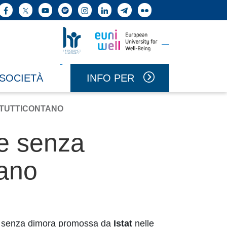
ne cerca
Facebook
X
YouTube
Spotify
Instagram
LinkedIn
Telegram
Flickr
Vai a Uniwell
Vai a HR Excellence in Research
INFO PER
 SOCIETÀ
#TUTTICONTANO
ne senza
tano
one senza dimora promossa da
Istat
nelle