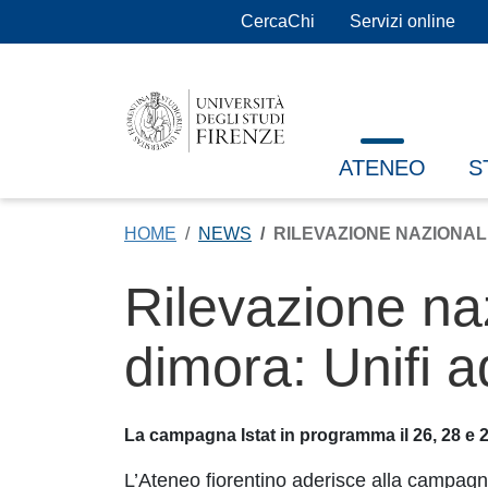
Salta al contenuto principale
CercaChi
Servizi online
ATENEO
S
HOME
NEWS
RILEVAZIONE NAZIONAL
Rilevazione na
dimora: Unifi 
La campagna Istat in programma il 26, 28 e 
L’Ateneo fiorentino aderisce alla campag