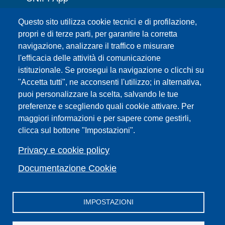
Servizi informatici
Questo sito utilizza cookie tecnici e di profilazione,
URP | Ufficio Relazioni con il Pubblico
propri e di terze parti, per garantire la corretta
navigazione, analizzare il traffico e misurare
Sedi
l'efficacia delle attività di comunicazione
Mappa del sito
istituzionale. Se prosegui la navigazione o clicchi su
Webmaster e redazione web
"Accetta tutti", ne acconsenti l'utilizzo; in alternativa,
Elenco dei siti tematici
puoi personalizzare la scelta, salvando le tue
preferenze e scegliendo quali cookie attivare. Per
Accessibilità
maggiori informazioni e per sapere come gestirli,
Feed RSS
clicca sul bottone "Impostazioni".
Note legali del sito
Privacy policy
Privacy e cookie policy
Cambia idea sui cookie
Documentazione Cookie
IMPOSTAZIONI
Facebook
X
YouTube
Spotify
Instagram
LinkedIn
Telegram
Flickr