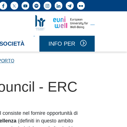
ne cerca
Facebook
X
YouTube
Spotify
Instagram
LinkedIn
Telegram
Flickr
Vai a Uniwell
Vai a HR Excellence in Research
INFO PER
 SOCIETÀ
PPORTO
uncil - ERC
consiste nel fornire opportunità di
ellenza
(definiti in questo ambito