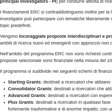
principal investigators - PI
) per condurre attività di ric
I finanziamenti ERC si contraddistinguono inoltre per la 
investigator può partecipare con tematiche liberamente 
topic predefiniti.
Vengono
incoraggiate proposte interdisciplinari e pr
ambiti di ricerca nuovi ed emergenti con approccio non 
Nell’ambito del programma ERC non sono richiesti contrib
proposte selezionate sono finanziate nella misura del 10
Il programma si suddivide nei seguenti schemi di finanz
Starting Grants
: destinati a ricercatori che abbiano
Consolidator Grants
: destinati a ricercatori che a
Advanced Grants
: destinati a ricercatori con espe
Plus Grants
: destinati a ricercatori in qualsiasi fas
fortemente trasformative e di enorme impatto, con un 