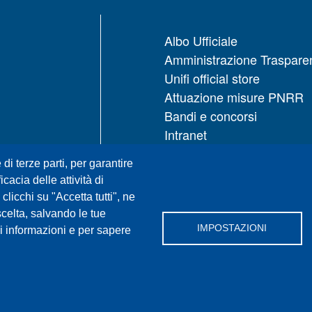
Albo Ufficiale
Amministrazione Traspare
Unifi official store
Attuazione misure PNRR
Bandi e concorsi
Intranet
UNIFI App
 di terze parti, per garantire
Servizi informatici
icacia delle attività di
URP | Ufficio Relazioni con
licchi su "Accetta tutti", ne
Pubblico
scelta, salvando le tue
IMPOSTAZIONI
i informazioni e per sapere
Facebook
X
YouTube
Sp