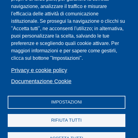
navigazione, analizzare il traffico e misurare
Sedi
l'efficacia delle attività di comunicazione
Mappa del sito
istituzionale. Se prosegui la navigazione o clicchi su
Webmaster e redazione web
"Accetta tutti", ne acconsenti l'utilizzo; in alternativa,
Elenco dei siti tematici
puoi personalizzare la scelta, salvando le tue
Accessibilità
preferenze e scegliendo quali cookie attivare. Per
maggiori informazioni e per sapere come gestirli,
Feed RSS
clicca sul bottone "Impostazioni".
Note legali del sito
Privacy policy
Privacy e cookie policy
Cambia idea sui cookie
Documentazione Cookie
IMPOSTAZIONI
Facebook
X
YouTube
Spotify
Instagram
LinkedIn
Telegram
Flickr
RIFIUTA TUTTI