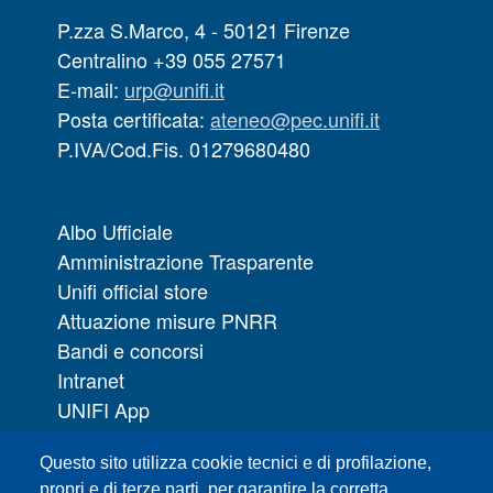
P.zza S.Marco, 4 - 50121 Firenze
Centralino +39 055 27571
E-mail:
urp@unifi.it
Posta certificata:
ateneo@pec.unifi.it
P.IVA/Cod.Fis. 01279680480
Albo Ufficiale
Amministrazione Trasparente
Unifi official store
Attuazione misure PNRR
Bandi e concorsi
Intranet
UNIFI App
Servizi informatici
Questo sito utilizza cookie tecnici e di profilazione,
URP | Ufficio Relazioni con il Pubblico
propri e di terze parti, per garantire la corretta