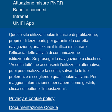
Attuazione misure PNRR
Bandi e concorsi
Intranet
UNIFI App
Servizi informatici
Questo sito utilizza cookie tecnici e di profilazione,
URP | Ufficio Relazioni con il Pubblico
propri e di terze parti, per garantire la corretta
navigazione, analizzare il traffico e misurare
Sedi
l'efficacia delle attività di comunicazione
Mappa del sito
istituzionale. Se prosegui la navigazione o clicchi su
Webmaster e redazione web
"Accetta tutti", ne acconsenti l'utilizzo; in alternativa,
Elenco dei siti tematici
puoi personalizzare la scelta, salvando le tue
preferenze e scegliendo quali cookie attivare. Per
Accessibilità
maggiori informazioni e per sapere come gestirli,
Feed RSS
clicca sul bottone "Impostazioni".
Note legali del sito
Privacy policy
Privacy e cookie policy
Cambia idea sui cookie
Documentazione Cookie