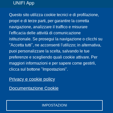
UNIFI App
Servizi informatici
Questo sito utilizza cookie tecnici e di profilazione,
URP | Ufficio Relazioni con il Pubblico
propri e di terze parti, per garantire la corretta
navigazione, analizzare il traffico e misurare
Sedi
l'efficacia delle attività di comunicazione
Mappa del sito
istituzionale. Se prosegui la navigazione o clicchi su
Webmaster e redazione web
"Accetta tutti", ne acconsenti l'utilizzo; in alternativa,
Elenco dei siti tematici
puoi personalizzare la scelta, salvando le tue
Accessibilità
preferenze e scegliendo quali cookie attivare. Per
maggiori informazioni e per sapere come gestirli,
Feed RSS
clicca sul bottone "Impostazioni".
Note legali del sito
Privacy policy
Privacy e cookie policy
Cambia idea sui cookie
Documentazione Cookie
IMPOSTAZIONI