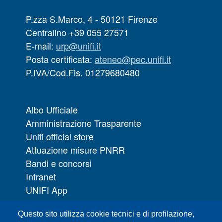
P.zza S.Marco, 4 - 50121 Firenze
Centralino +39 055 27571
E-mail:
urp@unifi.it
Posta certificata:
ateneo@pec.unifi.it
P.IVA/Cod.Fis. 01279680480
Albo Ufficiale
Amministrazione Trasparente
Unifi official store
Attuazione misure PNRR
Bandi e concorsi
Intranet
UNIFI App
Servizi informatici
Questo sito utilizza cookie tecnici e di profilazione,
URP | Ufficio Relazioni con il Pubblico