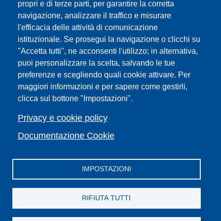
propri e di terze parti, per garantire la corretta
navigazione, analizzare il traffico e misurare
Sedi
l'efficacia delle attività di comunicazione
Mappa del sito
istituzionale. Se prosegui la navigazione o clicchi su
Webmaster e redazione web
"Accetta tutti", ne acconsenti l'utilizzo; in alternativa,
Elenco dei siti tematici
puoi personalizzare la scelta, salvando le tue
Accessibilità
preferenze e scegliendo quali cookie attivare. Per
maggiori informazioni e per sapere come gestirli,
Feed RSS
clicca sul bottone "Impostazioni".
Note legali del sito
Privacy policy
Privacy e cookie policy
Cambia idea sui cookie
Documentazione Cookie
IMPOSTAZIONI
Facebook
X
YouTube
Spotify
Instagram
LinkedIn
Telegram
Flickr
RIFIUTA TUTTI