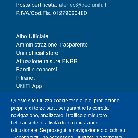
Posta certificata:
ateneo@pec.unifi.it
P.IVA/Cod.Fis. 01279680480
Albo Ufficiale
Amministrazione Trasparente
Unifi official store
Attuazione misure PNRR
Bandi e concorsi
Intranet
UNIFI App
Servizi informatici
Questo sito utilizza cookie tecnici e di profilazione,
URP | Ufficio Relazioni con il Pubblico
propri e di terze parti, per garantire la corretta
navigazione, analizzare il traffico e misurare
Sedi
l'efficacia delle attività di comunicazione
Mappa del sito
istituzionale. Se prosegui la navigazione o clicchi su
Webmaster e redazione web
"Accetta tutti", ne acconsenti l'utilizzo; in alternativa,