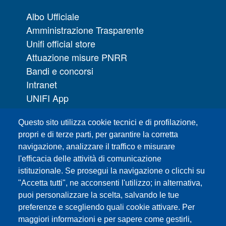
Albo Ufficiale
Amministrazione Trasparente
Unifi official store
Attuazione misure PNRR
Bandi e concorsi
Intranet
UNIFI App
Servizi informatici
Questo sito utilizza cookie tecnici e di profilazione,
URP | Ufficio Relazioni con il Pubblico
propri e di terze parti, per garantire la corretta
navigazione, analizzare il traffico e misurare
Sedi
l'efficacia delle attività di comunicazione
Mappa del sito
istituzionale. Se prosegui la navigazione o clicchi su
Webmaster e redazione web
"Accetta tutti", ne acconsenti l'utilizzo; in alternativa,
Elenco dei siti tematici
puoi personalizzare la scelta, salvando le tue
preferenze e scegliendo quali cookie attivare. Per
Accessibilità
maggiori informazioni e per sapere come gestirli,
Feed RSS