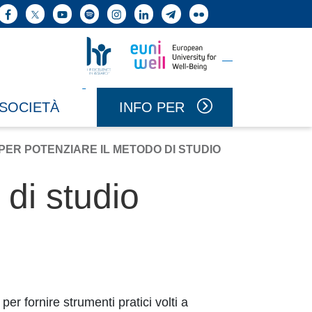
ne cerca
Facebook
X
YouTube
Spotify
Instagram
LinkedIn
Telegram
Flickr
Vai a Uniwell
Vai a HR Excellence in Research
INFO PER
 SOCIETÀ
PER POTENZIARE IL METODO DI STUDIO
 di studio
er fornire strumenti pratici volti a