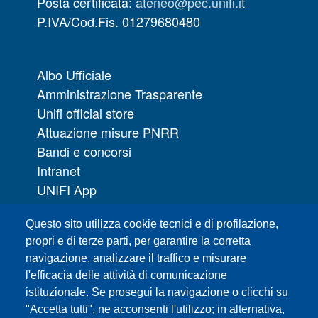
Posta certificata:
ateneo@pec.unifi.it
P.IVA/Cod.Fis. 01279680480
Albo Ufficiale
Amministrazione Trasparente
Unifi official store
Attuazione misure PNRR
Bandi e concorsi
Intranet
UNIFI App
Servizi informatici
Questo sito utilizza cookie tecnici e di profilazione,
URP | Ufficio Relazioni con il Pubblico
propri e di terze parti, per garantire la corretta
navigazione, analizzare il traffico e misurare
Sedi
l'efficacia delle attività di comunicazione
Mappa del sito
istituzionale. Se prosegui la navigazione o clicchi su
Webmaster e redazione web
"Accetta tutti", ne acconsenti l'utilizzo; in alternativa,