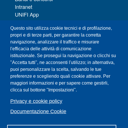
Intranet
UNIFI App
Servizi informatici
Questo sito utilizza cookie tecnici e di profilazione,
URP | Ufficio Relazioni con il Pubblico
propri e di terze parti, per garantire la corretta
navigazione, analizzare il traffico e misurare
Sedi
l'efficacia delle attività di comunicazione
Mappa del sito
istituzionale. Se prosegui la navigazione o clicchi su
Webmaster e redazione web
"Accetta tutti", ne acconsenti l'utilizzo; in alternativa,
Elenco dei siti tematici
puoi personalizzare la scelta, salvando le tue
Accessibilità
preferenze e scegliendo quali cookie attivare. Per
maggiori informazioni e per sapere come gestirli,
Feed RSS
clicca sul bottone "Impostazioni".
Note legali del sito
Privacy policy
Privacy e cookie policy
Cambia idea sui cookie
Documentazione Cookie