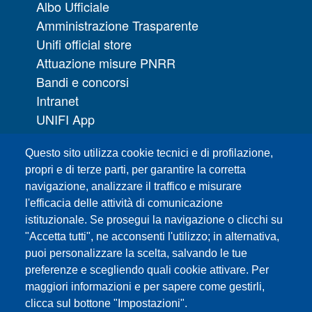
Albo Ufficiale
Amministrazione Trasparente
Unifi official store
Attuazione misure PNRR
Bandi e concorsi
Intranet
UNIFI App
Servizi informatici
Questo sito utilizza cookie tecnici e di profilazione,
URP | Ufficio Relazioni con il Pubblico
propri e di terze parti, per garantire la corretta
navigazione, analizzare il traffico e misurare
Sedi
l'efficacia delle attività di comunicazione
Mappa del sito
istituzionale. Se prosegui la navigazione o clicchi su
Webmaster e redazione web
"Accetta tutti", ne acconsenti l'utilizzo; in alternativa,
Elenco dei siti tematici
puoi personalizzare la scelta, salvando le tue
preferenze e scegliendo quali cookie attivare. Per
Accessibilità
maggiori informazioni e per sapere come gestirli,
Feed RSS
clicca sul bottone "Impostazioni".
Note legali del sito