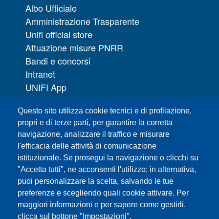
Albo Ufficiale
Amministrazione Trasparente
Unifi official store
Attuazione misure PNRR
Bandi e concorsi
Intranet
UNIFI App
Servizi informatici
Questo sito utilizza cookie tecnici e di profilazione,
URP | Ufficio Relazioni con il Pubblico
propri e di terze parti, per garantire la corretta
navigazione, analizzare il traffico e misurare
Sedi
l'efficacia delle attività di comunicazione
Mappa del sito
istituzionale. Se prosegui la navigazione o clicchi su
Webmaster e redazione web
"Accetta tutti", ne acconsenti l'utilizzo; in alternativa,
Elenco dei siti tematici
puoi personalizzare la scelta, salvando le tue
preferenze e scegliendo quali cookie attivare. Per
Accessibilità
maggiori informazioni e per sapere come gestirli,
Feed RSS
clicca sul bottone "Impostazioni".