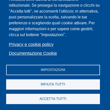
istituzionale. Se prosegui la navigazione o clicchi su
I livello
"Accetta tutti", ne acconsenti l'utilizzo; in alternativa,
puoi personalizzare la scelta, salvando le tue
Digital transformation
Scadenze (
pdf
)
preferenze e scegliendo quali cookie attivare. Per
(MDT). Progettare e
maggiori informazioni e per sapere come gestirli,
gestire l'innovazione;
clicca sul bottone "Impostazioni".
analisi, linguaggio e
Privacy e cookie policy
strumenti della
rivoluzione digitale
Documentazione Cookie
scheda informativa
ITA
-
ENG
| piano di
studi
ITA
-
ENG
IMPOSTAZIONI
coordinatrice
Anna Pettini
RIFIUTA TUTTI
sito web
ACCETTA TUTTI
Futuro vegetale.
Scadenze (
pdf
)
Piante, innovazione