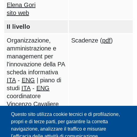
Elena Gori
sito web
II livello
Organizzazione,
Scadenze (
pdf
)
amministrazione e
management per
l'innovazione della PA
scheda informativa
ITA
-
ENG
| piano di
studi
ITA
-
ENG
coordinatore
Vincenzo Cavaliere
sito web
Questo sito utilizza cookie tecnici e di profilazione,
propri e di terze parti, per garantire la corretta
Dipartimento di Scienze Politiche e
navigazione, analizzare il traffico e misurare
Sociali (DSPS)
l'efficacia delle attività di comunicazione