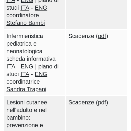
ITA
-
ENG
| piano di
studi
ITA
-
ENG
coordinatore
Stefano Bambi
Infermieristica
Scadenze (
pdf
)
pediatrica e
neonatologica
scheda informativa
ITA
-
ENG
| piano di
studi
ITA
-
ENG
coordinatrice
Sandra Trapani
Lesioni cutanee
Scadenze (
pdf
)
nell'adulto e nel
bambino:
prevenzione e