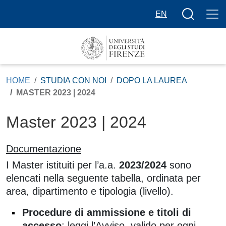
Salta al contenuto principale
Bottone cer
EN
HOME
STUDIA CON NOI
DOPO LA LAUREA
MASTER 2023 | 2024
Master 2023 | 2024
Contenuto
Documentazione
I Master istituiti per l’a.a.
2023/2024
sono
elencati nella seguente tabella, ordinata per
area, dipartimento e tipologia (livello).
Procedure di ammissione e titoli di
accesso
: leggi l’
Avviso
, valido per ogni