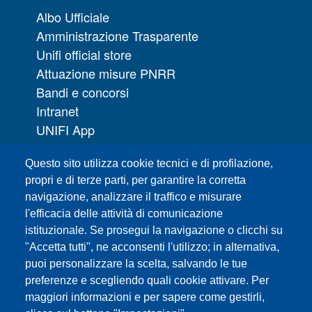
Albo Ufficiale
Amministrazione Trasparente
Unifi official store
Attuazione misure PNRR
Bandi e concorsi
Intranet
UNIFI App
Servizi informatici
Questo sito utilizza cookie tecnici e di profilazione,
URP | Ufficio Relazioni con il Pubblico
propri e di terze parti, per garantire la corretta
navigazione, analizzare il traffico e misurare
Sedi
l'efficacia delle attività di comunicazione
Mappa del sito
istituzionale. Se prosegui la navigazione o clicchi su
Webmaster e redazione web
"Accetta tutti", ne acconsenti l'utilizzo; in alternativa,
Elenco dei siti tematici
puoi personalizzare la scelta, salvando le tue
preferenze e scegliendo quali cookie attivare. Per
Accessibilità
maggiori informazioni e per sapere come gestirli,
Feed RSS