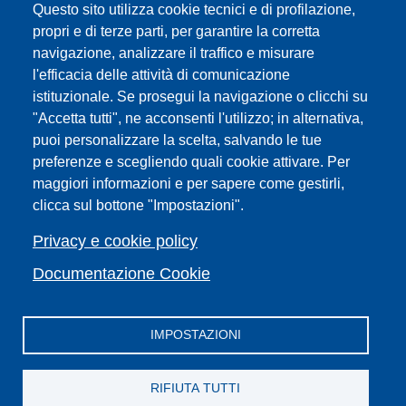
Questo sito utilizza cookie tecnici e di profilazione,
URP | Ufficio Relazioni con il Pubblico
propri e di terze parti, per garantire la corretta
navigazione, analizzare il traffico e misurare
Sedi
l'efficacia delle attività di comunicazione
Mappa del sito
istituzionale. Se prosegui la navigazione o clicchi su
Webmaster e redazione web
"Accetta tutti", ne acconsenti l'utilizzo; in alternativa,
Elenco dei siti tematici
puoi personalizzare la scelta, salvando le tue
preferenze e scegliendo quali cookie attivare. Per
Accessibilità
maggiori informazioni e per sapere come gestirli,
Feed RSS
clicca sul bottone "Impostazioni".
Note legali del sito
Privacy policy
Privacy e cookie policy
Cambia idea sui cookie
Documentazione Cookie
IMPOSTAZIONI
Facebook
X
YouTube
Spotify
Instagram
LinkedIn
Telegram
Flickr
RIFIUTA TUTTI