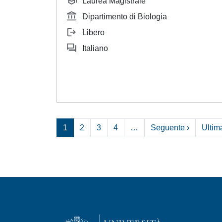
Laurea Magistrale
Dipartimento di Biologia
Libero
Italiano
Pagina s
1
2
3
4
…
Seguente ›
Ultim