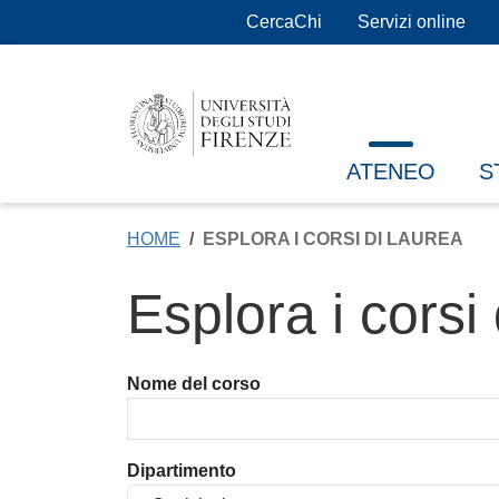
Salta al contenuto principale
CercaChi
Servizi online
ATENEO
S
HOME
ESPLORA I CORSI DI LAUREA
Esplora i corsi
Nome del corso
Dipartimento