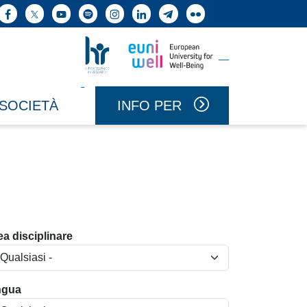
ne cerca
Facebook
X
YouTube
Spotify
Instagram
LinkedIn
Telegram
Flickr
Vai a Uniwell
Vai a HR Excellence in Research
INFO PER
 SOCIETÀ
ea disciplinare
ngua