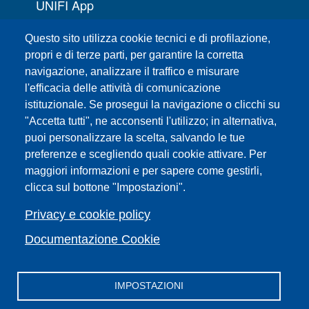
UNIFI App
Servizi informatici
Questo sito utilizza cookie tecnici e di profilazione,
URP | Ufficio Relazioni con il Pubblico
propri e di terze parti, per garantire la corretta
navigazione, analizzare il traffico e misurare
Sedi
l'efficacia delle attività di comunicazione
Mappa del sito
istituzionale. Se prosegui la navigazione o clicchi su
Webmaster e redazione web
"Accetta tutti", ne acconsenti l'utilizzo; in alternativa,
Elenco dei siti tematici
puoi personalizzare la scelta, salvando le tue
preferenze e scegliendo quali cookie attivare. Per
Accessibilità
maggiori informazioni e per sapere come gestirli,
Feed RSS
clicca sul bottone "Impostazioni".
Note legali del sito
Privacy policy
Privacy e cookie policy
Cambia idea sui cookie
Documentazione Cookie
IMPOSTAZIONI