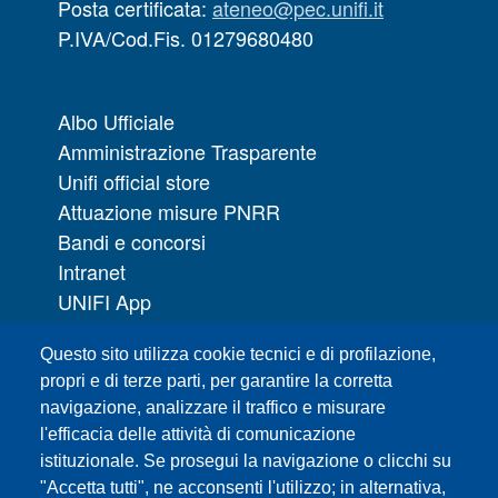
Posta certificata:
ateneo@pec.unifi.it
P.IVA/Cod.Fis. 01279680480
Albo Ufficiale
Amministrazione Trasparente
Unifi official store
Attuazione misure PNRR
Bandi e concorsi
Intranet
UNIFI App
Servizi informatici
Questo sito utilizza cookie tecnici e di profilazione,
URP | Ufficio Relazioni con il Pubblico
propri e di terze parti, per garantire la corretta
navigazione, analizzare il traffico e misurare
Sedi
l'efficacia delle attività di comunicazione
Mappa del sito
istituzionale. Se prosegui la navigazione o clicchi su
Webmaster e redazione web
"Accetta tutti", ne acconsenti l'utilizzo; in alternativa,