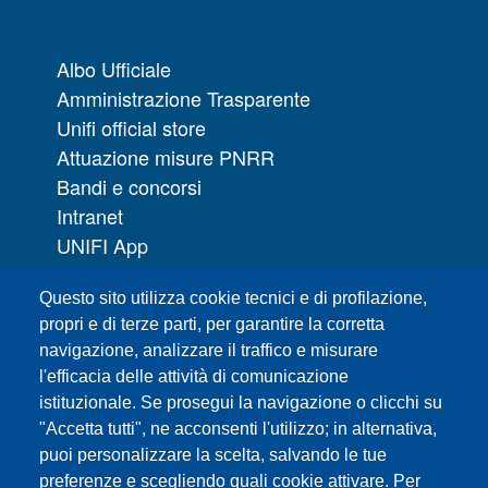
Albo Ufficiale
Amministrazione Trasparente
Unifi official store
Attuazione misure PNRR
Bandi e concorsi
Intranet
UNIFI App
Servizi informatici
Questo sito utilizza cookie tecnici e di profilazione,
URP | Ufficio Relazioni con il Pubblico
propri e di terze parti, per garantire la corretta
navigazione, analizzare il traffico e misurare
Sedi
l'efficacia delle attività di comunicazione
Mappa del sito
istituzionale. Se prosegui la navigazione o clicchi su
Webmaster e redazione web
"Accetta tutti", ne acconsenti l'utilizzo; in alternativa,
Elenco dei siti tematici
puoi personalizzare la scelta, salvando le tue
preferenze e scegliendo quali cookie attivare. Per
Accessibilità