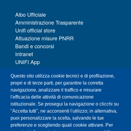
Albo Ufficiale
Amministrazione Trasparente
Unifi official store
Attuazione misure PNRR
Bandi e concorsi
Intranet
UNIFI App
Servizi informatici
Questo sito utilizza cookie tecnici e di profilazione,
URP | Ufficio Relazioni con il Pubblico
propri e di terze parti, per garantire la corretta
navigazione, analizzare il traffico e misurare
Sedi
l'efficacia delle attività di comunicazione
Mappa del sito
istituzionale. Se prosegui la navigazione o clicchi su
Webmaster e redazione web
"Accetta tutti", ne acconsenti l'utilizzo; in alternativa,
Elenco dei siti tematici
puoi personalizzare la scelta, salvando le tue
preferenze e scegliendo quali cookie attivare. Per
Accessibilità