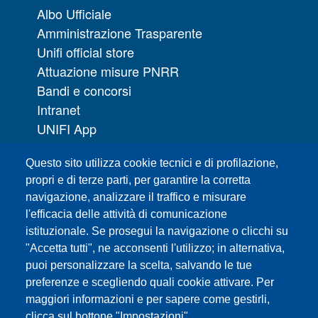
Albo Ufficiale
Amministrazione Trasparente
Unifi official store
Attuazione misure PNRR
Bandi e concorsi
Intranet
UNIFI App
Servizi informatici
Questo sito utilizza cookie tecnici e di profilazione,
URP | Ufficio Relazioni con il Pubblico
propri e di terze parti, per garantire la corretta
navigazione, analizzare il traffico e misurare
Sedi
l'efficacia delle attività di comunicazione
Mappa del sito
istituzionale. Se prosegui la navigazione o clicchi su
Webmaster e redazione web
"Accetta tutti", ne acconsenti l'utilizzo; in alternativa,
Elenco dei siti tematici
puoi personalizzare la scelta, salvando le tue
preferenze e scegliendo quali cookie attivare. Per
Accessibilità
maggiori informazioni e per sapere come gestirli,
Feed RSS
clicca sul bottone "Impostazioni".