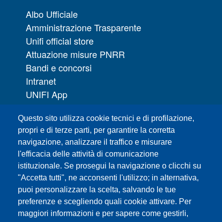
Albo Ufficiale
Amministrazione Trasparente
Unifi official store
Attuazione misure PNRR
Bandi e concorsi
Intranet
UNIFI App
Servizi informatici
Questo sito utilizza cookie tecnici e di profilazione,
URP | Ufficio Relazioni con il Pubblico
propri e di terze parti, per garantire la corretta
navigazione, analizzare il traffico e misurare
Sedi
l'efficacia delle attività di comunicazione
Mappa del sito
istituzionale. Se prosegui la navigazione o clicchi su
Webmaster e redazione web
"Accetta tutti", ne acconsenti l'utilizzo; in alternativa,
Elenco dei siti tematici
puoi personalizzare la scelta, salvando le tue
preferenze e scegliendo quali cookie attivare. Per
Accessibilità
maggiori informazioni e per sapere come gestirli,
Feed RSS