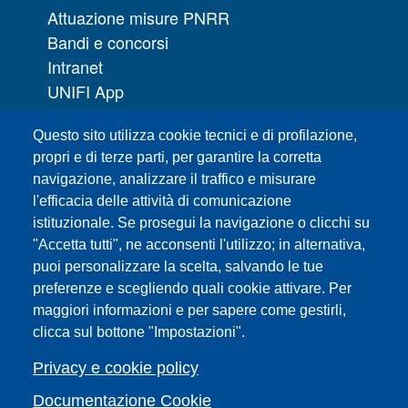
Attuazione misure PNRR
Bandi e concorsi
Intranet
UNIFI App
Servizi informatici
Questo sito utilizza cookie tecnici e di profilazione,
URP | Ufficio Relazioni con il Pubblico
propri e di terze parti, per garantire la corretta
navigazione, analizzare il traffico e misurare
Sedi
l'efficacia delle attività di comunicazione
Mappa del sito
istituzionale. Se prosegui la navigazione o clicchi su
Webmaster e redazione web
"Accetta tutti", ne acconsenti l'utilizzo; in alternativa,
Elenco dei siti tematici
puoi personalizzare la scelta, salvando le tue
preferenze e scegliendo quali cookie attivare. Per
Accessibilità
maggiori informazioni e per sapere come gestirli,
Feed RSS
clicca sul bottone "Impostazioni".
Note legali del sito
Privacy policy
Privacy e cookie policy
Cambia idea sui cookie
Documentazione Cookie