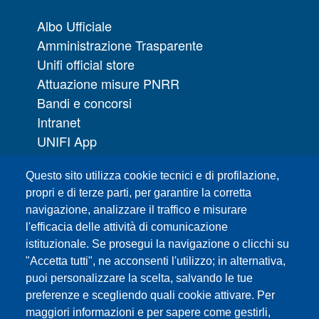
Albo Ufficiale
Amministrazione Trasparente
Unifi official store
Attuazione misure PNRR
Bandi e concorsi
Intranet
UNIFI App
Servizi informatici
Questo sito utilizza cookie tecnici e di profilazione,
URP | Ufficio Relazioni con il Pubblico
propri e di terze parti, per garantire la corretta
navigazione, analizzare il traffico e misurare
Sedi
l'efficacia delle attività di comunicazione
Mappa del sito
istituzionale. Se prosegui la navigazione o clicchi su
Webmaster e redazione web
"Accetta tutti", ne acconsenti l'utilizzo; in alternativa,
Elenco dei siti tematici
puoi personalizzare la scelta, salvando le tue
preferenze e scegliendo quali cookie attivare. Per
Accessibilità
maggiori informazioni e per sapere come gestirli,
Feed RSS