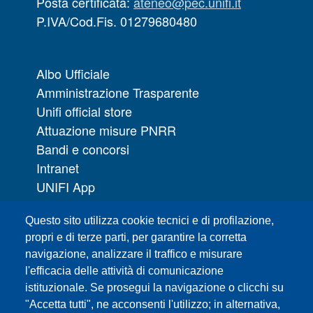
Posta certificata:
ateneo@pec.unifi.it
P.IVA/Cod.Fis. 01279680480
Albo Ufficiale
Amministrazione Trasparente
Unifi official store
Attuazione misure PNRR
Bandi e concorsi
Intranet
UNIFI App
Servizi informatici
Questo sito utilizza cookie tecnici e di profilazione,
URP | Ufficio Relazioni con il Pubblico
propri e di terze parti, per garantire la corretta
navigazione, analizzare il traffico e misurare
Sedi
l'efficacia delle attività di comunicazione
Mappa del sito
istituzionale. Se prosegui la navigazione o clicchi su
Webmaster e redazione web
"Accetta tutti", ne acconsenti l'utilizzo; in alternativa,